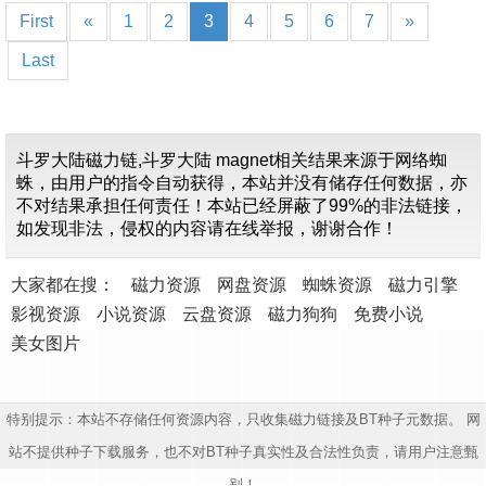
First
«
1
2
3
4
5
6
7
»
Last
斗罗大陆磁力链,斗罗大陆 magnet相关结果来源于网络蜘
蛛，由用户的指令自动获得，本站并没有储存任何数据，亦
不对结果承担任何责任！本站已经屏蔽了99%的非法链接，
如发现非法，侵权的内容请在线举报，谢谢合作！
大家都在搜：
磁力资源
网盘资源
蜘蛛资源
磁力引擎
影视资源
小说资源
云盘资源
磁力狗狗
免费小说
美女图片
特别提示：本站不存储任何资源内容，只收集磁力链接及BT种子元数据。 网
站不提供种子下载服务，也不对BT种子真实性及合法性负责，请用户注意甄
别！