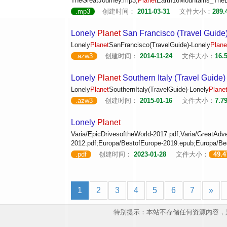
TheGreatJourney.mp3;
Planet
Earth16Mountains_TheE
.mp3
创建时间：
2011-03-31
文件大小：
289.
Lonely
Planet
San Francisco (Travel Guide)
Lonely
Planet
SanFrancisco(TravelGuide)-Lonely
Plane
.azw3
创建时间：
2014-11-24
文件大小：
16.
Lonely
Planet
Southern Italy (Travel Guide)
Lonely
Planet
SouthernItaly(TravelGuide)-Lonely
Plane
.azw3
创建时间：
2015-01-16
文件大小：
7.7
Lonely
Planet
Varia/EpicDrivesoftheWorld-2017.pdf;Varia/GreatAdv
2012.pdf;Europa/BestofEurope-2019.epub;Europa/Be
.pdf
创建时间：
2023-01-28
文件大小：
49.
1
2
3
4
5
6
7
»
特别提示：本站不存储任何资源内容，