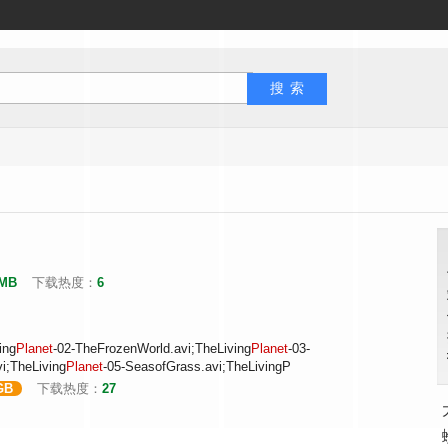
 MB
下载热度：
6
ing
Planet
-02-TheFrozenWorld.avi;TheLiving
Planet
-03-
vi;TheLiving
Planet
-05-SeasofGrass.avi;TheLivingP
GB
下载热度：
27