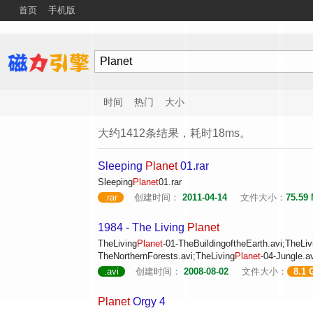
首页
手机版
时间
热门
大小
大约1412条结果，耗时18ms。
Sleeping
Planet
01.rar
Sleeping
Planet
01.rar
.rar
创建时间：
2011-04-14
文件大小：
75.59
1984 - The Living
Planet
TheLiving
Planet
-01-TheBuildingoftheEarth.avi;TheLiv
TheNorthernForests.avi;TheLiving
Planet
-04-Jungle.a
.avi
创建时间：
2008-08-02
文件大小：
8.1 
Planet
Orgy 4