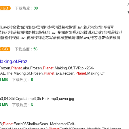
29 GB
下载热度：
90
.avi;袗褎褉懈泻邪薪褋泻懈泄褝泻褋褌褉懈屑.avi;袘邪褉褉邪泻褍写
械蟹芯锌邪褋薪褘械褍斜械卸懈褖邪.avi;袘械谢邪褟邪泻褍谢邪,泻褉邪褋薪褘泄
蟹褍斜褉褘.avi;袘械褋锌谢芯写薪褘械蟹械屑谢懈.avi;袘芯谢褜褕懈械屑
6 GB
下载热度：
56
king.of.Froz
rozen.
Planet
.aka.Frozen.
Planet
.Making.Of.TVRip.x264-
L.The.Making.of.Frozen.
Planet
.aka.Frozen.
Planet
.Making.Of
4 MB
下载热度：
8
;04.StillCrystal.mp3;05.Pink.mp3;cover.jpg
5 MB
下载热度：
6
3;
Planet
Earth06ShallowSeas_MotherandCalf-