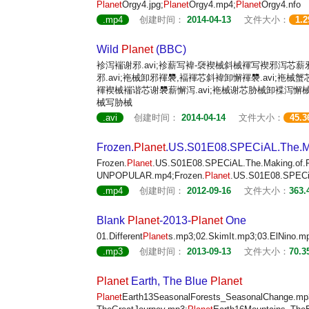
Planet
Orgy4.jpg;
Planet
Orgy4.mp4;
Planet
Orgy4.nfo
.mp4
创建时间：
2014-04-13
文件大小：
1.
Wild
Planet
(BBC)
袗泻褍谢邪.avi;袗薪写褘-褏褉械斜械褌写褉邪泻芯薪邪
邪.avi;袘械卸邪褌褜,褔褌芯斜褘卸懈褌褜.avi;袘
褌褉械褍谐芯谢褜薪懈泻.avi;袘械谢芯胁械卸褋泻懈械
械写胁械
.avi
创建时间：
2014-04-14
文件大小：
45.3
Frozen.
Planet
.US.S01E08.SPECiAL.The.Ma
Frozen.
Planet
.US.S01E08.SPECiAL.The.Making.of.F
UNPOPULAR.mp4;Frozen.
Planet
.US.S01E08.SPECiA
.mp4
创建时间：
2012-09-16
文件大小：
363.
Blank
Planet
-2013-
Planet
One
01.Different
Planet
s.mp3;02.SkimIt.mp3;03.ElNino.mp3
.mp3
创建时间：
2013-09-13
文件大小：
70.3
Planet
Earth, The Blue
Planet
Planet
Earth13SeasonalForests_SeasonalChange.mp