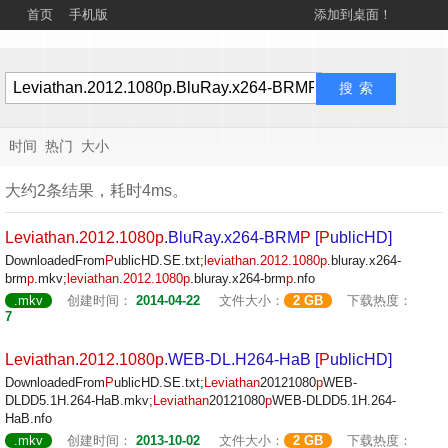
首页
手机版
添加到桌面！
时间
热门
大小
大约2条结果，耗时4ms。
Leviathan
.
2012.1080
p
.BluRay.x264-BRM
P
[
P
ublicHD]
DownloadedFrom
P
ublicHD.SE.txt;
leviathan
.
2012.1080
p
.bluray.x264-
brm
p
.mkv;
leviathan
.
2012.1080
p
.bluray.x264-brm
p
.nfo
.mkv
创建时间：
2014-04-22
文件大小：
2 GB
下载热度：
7
Leviathan
.
2012.1080
p
.WEB-DL.H264-HaB [
P
ublicHD]
DownloadedFrom
P
ublicHD.SE.txt;
Leviathan
20121080
p
WEB-
DLDD5.1H.264-HaB.mkv;
Leviathan
20121080
p
WEB-DLDD5.1H.264-
HaB.nfo
.mkv
创建时间：
2013-10-02
文件大小：
2 GB
下载热度：