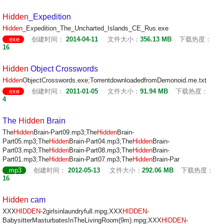
Hidden
_Expedition
Hidden
_Expedition_The_Uncharted_Islands_CE_Rus.exe
.exe
创建时间：
2014-04-11
文件大小：
356.13 MB
下载热度：
16
Hidden
Object Crosswords
Hidden
ObjectCrosswords.exe;TorrentdownloadedfromDemonoid.me.txt
.exe
创建时间：
2011-01-05
文件大小：
91.94 MB
下载热度：
4
The
Hidden
Brain
The
Hidden
Brain-Part09.mp3;The
Hidden
Brain-
Part05.mp3;The
Hidden
Brain-Part04.mp3;The
Hidden
Brain-
Part03.mp3;The
Hidden
Brain-Part08.mp3;The
Hidden
Brain-
Part01.mp3;The
Hidden
Brain-Part07.mp3;The
Hidden
Brain-Par
.mp3
创建时间：
2012-05-13
文件大小：
292.06 MB
下载热度：
16
Hidden
cam
XXX
HIDDEN
-2girlsinlaundryfull.mpg;XXX
HIDDEN
-
BabysitterMasturbatesInTheLivingRoom(9m).mpg;XXX
HIDDEN
-