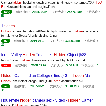
Camera
hidden
inbookshelfguy,brunettegirlisridingguyinsofa.mpg;XXX
HIDD
EN
-Husbandhidescamandcoughtwifech
.mpg
创建时间：
2004-08-05
文件大小：
245.52 MB
下载热度：
56
1
hidden
Hidden
camerainfemaletoilet!Beautifulgirlspissing.avi;
Hidden
-camera-in-
female-toilet-Beautiful-girls-pissing_1.jpg
.avi
创建时间：
2014-04-14
文件大小：
329.61 MB
下载热度：
22
Indus Valley
Hidden
Treasure -
Hidden
Object [h33t
Indus_Valley_
Hidden
_Treasure.exe;tracked_by_h33t_com.txt
.exe
创建时间：
2008-12-07
文件大小：
5.59 MB
下载热度：
4
Hidden
Cam - Indian College (Hindu) Girl
Hidden
Ma
Hidden
Cam-IndianCollege(Hindu)Girl
Hidden
Masturbation.avi
.avi
创建时间：
2007-07-23
文件大小：
91.48 MB
下载热度：
39
Housewife
hidden
camera sex - Video -
Hidden
Camer
Housewife
hidden
camerasex-Video-