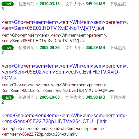
.avi
创建时间：
2010-03-13
文件大小：
349.94 MB
下载热度：
3
<
e
m>Gho<
e
m>s
em>t
em>.<
e
m>Whi<
e
m>s
em>p
e
r
e
r
em>.
<
e
m>S
em>
05
E
01.HDTV.XviD-NoTV.[VTV].avi
<
e
m>Gho<
e
m>s
em>t
em>.<
e
m>Whi<
e
m>s
em>p
e
r
e
r
em>.
<
e
m>S
em>
05
E
01.HDTV.XviD-NoTV.[VTV].avi
.avi
创建时间：
2009-09-26
文件大小：
350.29 MB
下载热度：
2
<
e
m>Gho<
e
m>s
em>t
em>.<
e
m>Whi<
e
m>s
em>p
e
r
e
r
em>.
<
e
m>S
em>
05
E
02.<
e
m>S
em>
e
e
.No.
E
vil.HDTV.XviD-
FQM.a
<
e
m>Gho<
e
m>s
em>t
em>.<
e
m>Whi<
e
m>s
em>p
e
r
e
r
em>.
<
e
m>S
em>
05
E
02.<
e
m>S
em>
e
e
.No.
E
vil.HDTV.XviD-FQM.avi
.avi
创建时间：
2009-10-03
文件大小：
349.98 MB
下载热度：
2
<
e
m>Gho<
e
m>s
em>t
em>.<
e
m>Whi<
e
m>s
em>p
e
r
e
r
em>.
<
e
m>S
em>
05
E
22.720p.HDTV.x264-CTU - [ hdt
<
e
m>gho<
e
m>s
em>t
em>.<
e
m>whi<
e
m>s
em>p
e
r
e
r
em>.
<
e
m>s
em>
05
e
22.720p.hdtv.x264-ctu.mkv