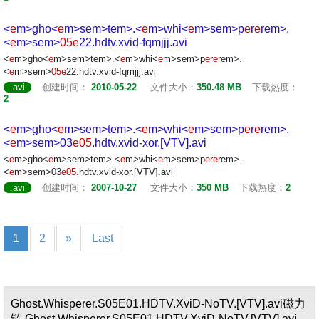
<
e
m>gho<
e
m>s
em>t
em>.<
e
m>whi<
e
m>s
em>p
e
r
e
r
em>.
<
e
m>s
em>
05
e
22.hdtv.xvid-fqmjjj.avi
<
e
m>gho<
e
m>s
em>t
em>.<
e
m>whi<
e
m>s
em>p
e
r
e
r
em>.
<
e
m>s
em>
05
e
22.hdtv.xvid-fqmjjj.avi
.avi
创建时间：
2010-05-22
文件大小：
350.48 MB
下载热度：
2
<
e
m>gho<
e
m>s
em>t
em>.<
e
m>whi<
e
m>s
em>p
e
r
e
r
em>.
<
e
m>s
em>03
e
05
.hdtv.xvid-xor.[VTV].avi
<
e
m>gho<
e
m>s
em>t
em>.<
e
m>whi<
e
m>s
em>p
e
r
e
r
em>.
<
e
m>s
em>03
e
05
.hdtv.xvid-xor.[VTV].avi
.avi
创建时间：
2007-10-27
文件大小：
350 MB
下载热度：
2
1
2
»
Last
Ghost.Whisperer.S05E01.HDTV.XviD-NoTV.[VTV].avi磁力
链,Ghost.Whisperer.S05E01.HDTV.XviD-NoTV.[VTV].avi