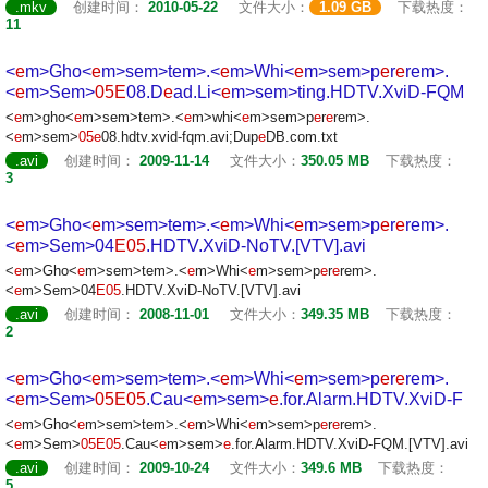
.mkv
创建时间：
2010-05-22
文件大小：
1.09 GB
下载热度：
11
<
e
m>Gho<
e
m>s
em>t
em>.<
e
m>Whi<
e
m>s
em>p
e
r
e
r
em>.
<
e
m>S
em>
05
E
08.D
e
ad.Li<
e
m>s
em>ting.HDTV.XviD-FQM
<
e
m>gho<
e
m>s
em>t
em>.<
e
m>whi<
e
m>s
em>p
e
r
e
r
em>.
<
e
m>s
em>
05
e
08.hdtv.xvid-fqm.avi;Dup
e
DB.com.txt
.avi
创建时间：
2009-11-14
文件大小：
350.05 MB
下载热度：
3
<
e
m>Gho<
e
m>s
em>t
em>.<
e
m>Whi<
e
m>s
em>p
e
r
e
r
em>.
<
e
m>S
em>04
E
05
.HDTV.XviD-NoTV.[VTV].avi
<
e
m>Gho<
e
m>s
em>t
em>.<
e
m>Whi<
e
m>s
em>p
e
r
e
r
em>.
<
e
m>S
em>04
E
05
.HDTV.XviD-NoTV.[VTV].avi
.avi
创建时间：
2008-11-01
文件大小：
349.35 MB
下载热度：
2
<
e
m>Gho<
e
m>s
em>t
em>.<
e
m>Whi<
e
m>s
em>p
e
r
e
r
em>.
<
e
m>S
em>
05
E
05
.Cau<
e
m>s
em>
e
.for.Alarm.HDTV.XviD-F
<
e
m>Gho<
e
m>s
em>t
em>.<
e
m>Whi<
e
m>s
em>p
e
r
e
r
em>.
<
e
m>S
em>
05
E
05
.Cau<
e
m>s
em>
e
.for.Alarm.HDTV.XviD-FQM.[VTV].avi
.avi
创建时间：
2009-10-24
文件大小：
349.6 MB
下载热度：
5