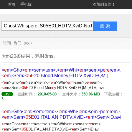
首页
手机版
添加到桌面！
时间
热门
大小
大约20条结果，耗时8ms。
<
e
m>Gho<
e
m>s
em>t
em>.<
e
m>Whi<
e
m>s
em>p
e
r
e
r
em>.
<
e
m>S
em>
05
E
20.Blood.Mon
e
y.HDTV.XviD-FQM.[
<
e
m>Gho<
e
m>s
em>t
em>.<
e
m>Whi<
e
m>s
em>p
e
r
e
r
em>.
<
e
m>S
em>
05
E
20.Blood.Mon
e
y.HDTV.XviD-FQM.[VTV].avi
.avi
创建时间：
2010-05-08
文件大小：
350.06 MB
下载热度：
3
<
e
m>Gho<
e
m>s
em>t
em>.<
e
m>Whi<
e
m>s
em>p
e
r
e
r
em>.
<
e
m>S
em>
05
E
01.iTALiAN.PDTV.XviD-<
e
m>S
em>iD.avi
<
e
m>Gho<
e
m>s
em>t
em>.<
e
m>Whi<
e
m>s
em>p
e
r
e
r
em>.
<
e
m>S
em>
05
E
01.iTALiAN.PDTV.XviD-<
e
m>S
em>iD.avi