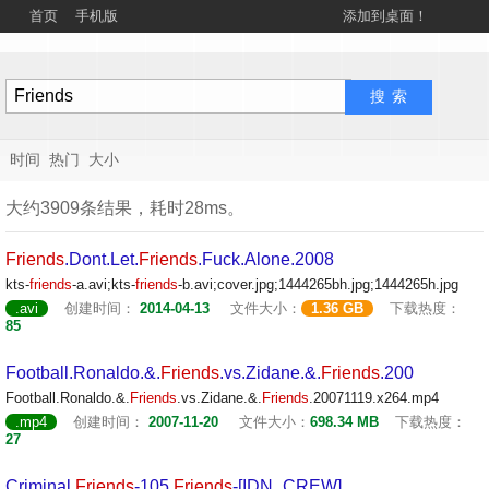
首页
手机版
添加到桌面！
时间
热门
大小
大约3909条结果，耗时28ms。
Friends
.Dont.Let.
Friends
.Fuck.Alone.2008
kts-
friends
-a.avi;kts-
friends
-b.avi;cover.jpg;1444265bh.jpg;1444265h.jpg
.avi
创建时间：
2014-04-13
文件大小：
1.36 GB
下载热度：
85
Football.Ronaldo.&.
Friends
.vs.Zidane.&.
Friends
.200
Football.Ronaldo.&.
Friends
.vs.Zidane.&.
Friends
.20071119.x264.mp4
.mp4
创建时间：
2007-11-20
文件大小：
698.34 MB
下载热度：
27
Criminal
Friends
-105
Friends
-[IDN_CREW]