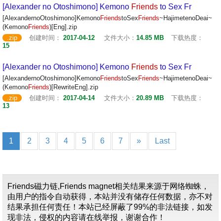
[Alexander no Otoshimono] Kemono
Friends
to Sex Fr
[AlexandernoOtoshimono]Kemono
Friends
toSex
Friends
~HajimetenoDeai~
(Kemono
Friends
)[Eng].zip
.zip
创建时间：
2017-04-12
文件大小：
14.85 MB
下载热度：
15
[Alexander no Otoshimono] Kemono
Friends
to Sex Fr
[AlexandernoOtoshimono]Kemono
Friends
toSex
Friends
~HajimetenoDeai~
(Kemono
Friends
)[RewriteEng].zip
.zip
创建时间：
2017-04-14
文件大小：
20.89 MB
下载热度：
13
1
2
3
4
5
6
7
»
Last
Friends磁力链,Friends magnet相关结果来源于网络蜘蛛，
由用户的指令自动获得，本站并没有储存任何数据，亦不对
结果承担任何责任！本站已经屏蔽了99%的非法链接，如发
现非法，侵权的内容请在线举报，谢谢合作！