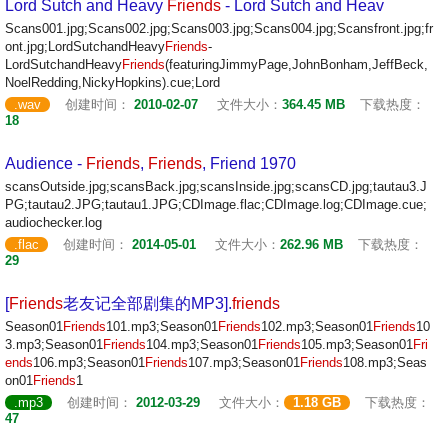
Lord Sutch and Heavy
Friends
- Lord Sutch and Heav
Scans001.jpg;Scans002.jpg;Scans003.jpg;Scans004.jpg;Scansfront.jpg;fr
ont.jpg;LordSutchandHeavy
Friends
-
LordSutchandHeavy
Friends
(featuringJimmyPage,JohnBonham,JeffBeck,
NoelRedding,NickyHopkins).cue;Lord
.wav
创建时间：
2010-02-07
文件大小：
364.45 MB
下载热度：
18
Audience -
Friends
,
Friends
, Friend 1970
scansOutside.jpg;scansBack.jpg;scansInside.jpg;scansCD.jpg;tautau3.J
PG;tautau2.JPG;tautau1.JPG;CDImage.flac;CDImage.log;CDImage.cue;
audiochecker.log
.flac
创建时间：
2014-05-01
文件大小：
262.96 MB
下载热度：
29
[
Friends
老友记全部剧集的MP3].
friends
Season01
Friends
101.mp3;Season01
Friends
102.mp3;Season01
Friends
10
3.mp3;Season01
Friends
104.mp3;Season01
Friends
105.mp3;Season01
Fri
ends
106.mp3;Season01
Friends
107.mp3;Season01
Friends
108.mp3;Seas
on01
Friends
1
.mp3
创建时间：
2012-03-29
文件大小：
1.18 GB
下载热度：
47