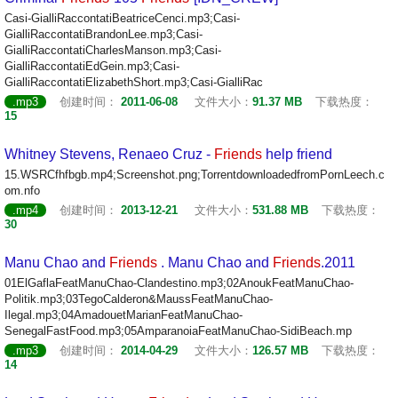
Casi-GialliRaccontatiBeatriceCenci.mp3;Casi-
GialliRaccontatiBrandonLee.mp3;Casi-
GialliRaccontatiCharlesManson.mp3;Casi-
GialliRaccontatiEdGein.mp3;Casi-
GialliRaccontatiElizabethShort.mp3;Casi-GialliRac
.mp3
创建时间：
2011-06-08
文件大小：
91.37 MB
下载热度：
15
Whitney Stevens, Renaeo Cruz -
Friends
help friend
15.WSRCfhfbgb.mp4;Screenshot.png;TorrentdownloadedfromPornLeech.c
om.nfo
.mp4
创建时间：
2013-12-21
文件大小：
531.88 MB
下载热度：
30
Manu Chao and
Friends
. Manu Chao and
Friends
.2011
01ElGaflaFeatManuChao-Clandestino.mp3;02AnoukFeatManuChao-
Politik.mp3;03TegoCalderon&MaussFeatManuChao-
Ilegal.mp3;04AmadouetMarianFeatManuChao-
SenegalFastFood.mp3;05AmparanoiaFeatManuChao-SidiBeach.mp
.mp3
创建时间：
2014-04-29
文件大小：
126.57 MB
下载热度：
14