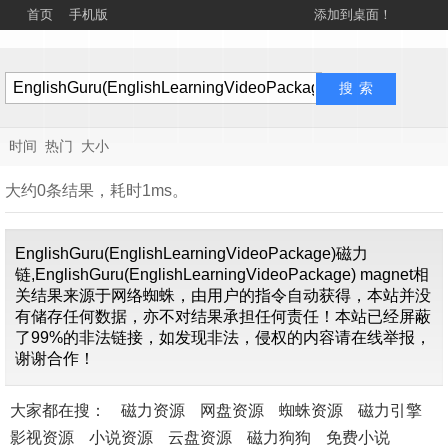
首页
手机版
添加到桌面！
时间
热门
大小
大约0条结果，耗时1ms。
EnglishGuru(EnglishLearningVideoPackage)磁力
链,EnglishGuru(EnglishLearningVideoPackage) magnet相
关结果来源于网络蜘蛛，由用户的指令自动获得，本站并没
有储存任何数据，亦不对结果承担任何责任！本站已经屏蔽
找不到关
了99%的非法链接，如发现非法，侵权的内容请在线举报，
于"
EnglishGuru(Englis
谢谢合作！
内容
大家都在搜：
磁力资源
网盘资源
蜘蛛资源
磁力引擎
影视资源
小说资源
云盘资源
磁力狗狗
免费小说