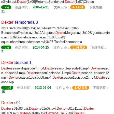
nStyle.avi;
Dexter
[1x06]ReturntoSender.avi;
Dexter
[1x07]Circleo
.avi
创建时间：
2006-12-21
文件大小：
4.1 GB
下载热度：
11
Dexter
Temporada 3
3x11Tuveunsue帽o.avi;3x01-NuestroPadre.avi;3x02-
BuscandoaFreebo.avi;3x12Aceptasa
Dexter
Morgan.avi;3x10Siguetucamin
o.avi;3x09Sobrelodeanoche.avi;3x08Elda帽
oqueunhombrepuedehacer.avi;3x07-Tanfacilcomopan.a
.avi
创建时间：
2014-04-15
文件大小：
5.54 GB
下载热度：
7
Dexter
Season 1
Dexter
season1episode4.mp4;
Dexter
season1episode10.mp4;
Dexter
seaso
n1episode3.mp4;
Dexter
season1episode11.mp4;
Dexter
season1episode12.
mp4;
Dexter
season1episode9.mp4;
Dexter
season1episode2.mp4;
Dexter
se
ason1ep
.mp4
创建时间：
2013-09-04
文件大小：
1.62 GB
下载热度：
16
Dexter
s01
Dexter
-s01e08.avi;
Dexter
-s01e07.avi;
Dexter
-s01e11.avi;
Dexter
-
s01e09.avi;
Dexter
-s01e06.avi;
Dexter
-s01e12.avi;
Dexter
-