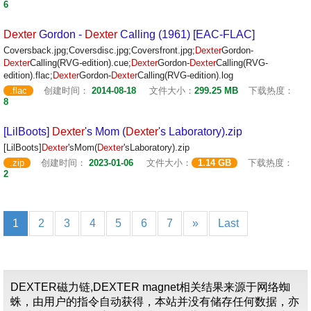
6
Dexter
Gordon -
Dexter
Calling (1961) [EAC-FLAC]
Coversback.jpg;Coversdisc.jpg;Coversfront.jpg;
Dexter
Gordon-
Dexter
Calling(RVG-edition).cue;
Dexter
Gordon-
Dexter
Calling(RVG-
edition).flac;
Dexter
Gordon-
Dexter
Calling(RVG-edition).log
.flac
创建时间：
2014-08-18
文件大小：
299.25 MB
下载热度：
8
[LilBoots]
Dexter
's Mom (
Dexter
's Laboratory).zip
[LilBoots]
Dexter
'sMom(
Dexter
'sLaboratory).zip
.zip
创建时间：
2023-01-06
文件大小：
1.14 GB
下载热度：
2
1
2
3
4
5
6
7
»
Last
DEXTER磁力链,DEXTER magnet相关结果来源于网络蜘
蛛，由用户的指令自动获得，本站并没有储存任何数据，亦