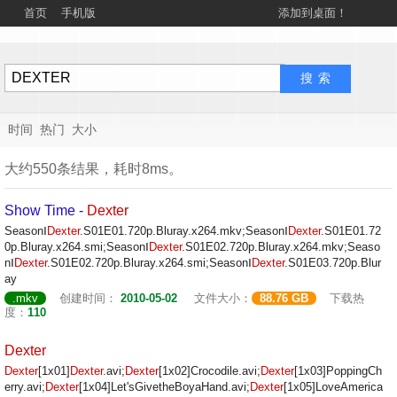
首页
手机版
添加到桌面！
时间
热门
大小
大约550条结果，耗时8ms。
Show Time -
Dexter
SeasonⅠ
Dexter
.S01E01.720p.Bluray.x264.mkv;SeasonⅠ
Dexter
.S01E01.72
0p.Bluray.x264.smi;SeasonⅠ
Dexter
.S01E02.720p.Bluray.x264.mkv;Seaso
nⅠ
Dexter
.S01E02.720p.Bluray.x264.smi;SeasonⅠ
Dexter
.S01E03.720p.Blur
ay
.mkv
创建时间：
2010-05-02
文件大小：
88.76 GB
下载热
度：
110
Dexter
Dexter
[1x01]
Dexter
.avi;
Dexter
[1x02]Crocodile.avi;
Dexter
[1x03]PoppingCh
erry.avi;
Dexter
[1x04]Let'sGivetheBoyaHand.avi;
Dexter
[1x05]LoveAmerica