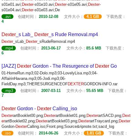
s01e01.avi;
Dexter
-s01e10.avi;
Dexter
-s01e05.avi;
Dexter
-
s01e04.avi;
Dexter
-s01e03.avi;De
.avi
创建时间：
2010-12-08
文件大小：
4.1 GB
下载热度：
4
Dexter
_s Lab_
Dexter
_s Rude Removal.mp4
Dexter
_sLab_
Dexter
_sRudeRemoval.mp4
.mp4
创建时间：
2013-06-17
文件大小：
85.6 MB
下载热度：
6
[JAZZ]
Dexter
Gordon - The Resurgence of
Dexter
Go
01-HomeRun.mp3;02-Dolo.mp3;03-LovelyLisa.mp3;04-
AffairinHavana.mp3;05-Jodi.mp3;06-
FieldDay.mp3;THERESURGENCEOF
DEXTER
GORDON-INFO.rar
.mp3
创建时间：
2007-03-11
文件大小：
55.65 MB
下载热度：
7
Dexter
Gordon -
Dexter
Calling_iso
Dexter
artBooklet00.png;
Dexter
artBooklet01.png;
Dexter
artSACD.png;
Dext
er
artBooklet02.png;
Dexter
artBooklet03.png;
Dexter
artTraycard.png;
Dexter
Gordon-
Dexter
Calling.iso;Front.png;Source&ripnote.txt;sacd_log
.iso
创建时间：
2014-06-26
文件大小：
1.81 GB
下载热度：