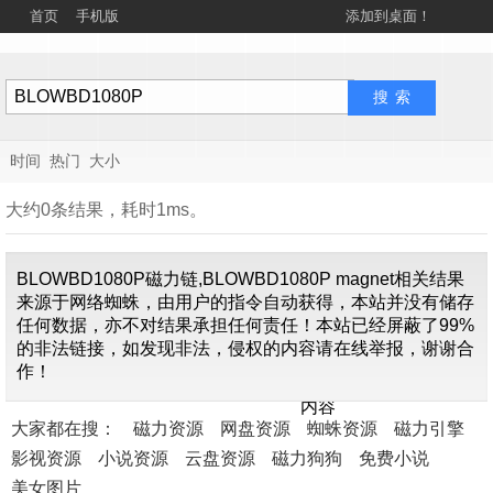
首页
手机版
添加到桌面！
时间
热门
大小
大约0条结果，耗时1ms。
BLOWBD1080P磁力链,BLOWBD1080P magnet相关结果
来源于网络蜘蛛，由用户的指令自动获得，本站并没有储存
任何数据，亦不对结果承担任何责任！本站已经屏蔽了99%
的非法链接，如发现非法，侵权的内容请在线举报，谢谢合
找不到关
作！
于"
BLOWBD1080P
"的
内容
大家都在搜：
磁力资源
网盘资源
蜘蛛资源
磁力引擎
影视资源
小说资源
云盘资源
磁力狗狗
免费小说
美女图片