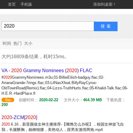
首页
手机版
添加到桌面！
时间
热门
大小
大约16809条结果，耗时15ms。
VA -
2020
Grammy Nominees (
2020
) FLAC
#
2020
GrammyNominees.m3u;01-BillieEilish-badguy.flac;02-
ArianaGrande-7rings.flac;03-LilNasXfeat.BillyRayCyrus-
OldTownRoad(Remix).flac;04-Lizzo-TruthHurts.flac;05-Khalid-Talk.flac;06-
H.E.R.-HardPlace.fl
.flac
创建时间：
2020-02-22
文件大小：
464.39 MB
下载热度：
200
2020
-ZCM[
2020
]
2020
.6.16，新晋颜值女神主播推荐-【嘴馋怎么办呢】，校园女神放飞自
我，长腿酥胸，杨柳细腰，美艳动人，跟男友激情两炮.mp4