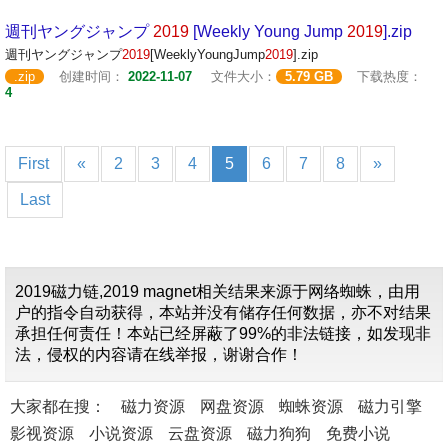
週刊ヤングジャンプ
2019
[Weekly Young Jump
2019
].zip
週刊ヤングジャンプ
2019
[WeeklyYoungJump
2019
].zip
.zip
创建时间：
2022-11-07
文件大小：
5.79 GB
下载热度：
4
First
«
2
3
4
5
6
7
8
»
Last
2019磁力链,2019 magnet相关结果来源于网络蜘蛛，由用
户的指令自动获得，本站并没有储存任何数据，亦不对结果
承担任何责任！本站已经屏蔽了99%的非法链接，如发现非
法，侵权的内容请在线举报，谢谢合作！
大家都在搜：
磁力资源
网盘资源
蜘蛛资源
磁力引擎
影视资源
小说资源
云盘资源
磁力狗狗
免费小说