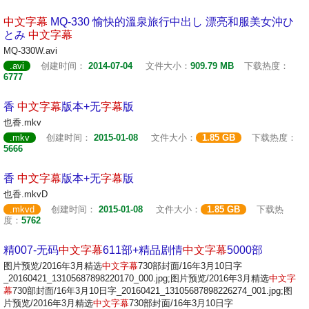
中文
字幕
MQ-330 愉快的溫泉旅行中出し 漂亮和服美女沖ひ
とみ
中文
字幕
MQ-330W.avi
.avi
创建时间：
2014-07-04
文件大小：
909.79 MB
下载热度：
6777
香
中文
字幕
版本+无
字幕
版
也香.mkv
.mkv
创建时间：
2015-01-08
文件大小：
1.85 GB
下载热度：
5666
香
中文
字幕
版本+无
字幕
版
也香.mkvD
.mkvd
创建时间：
2015-01-08
文件大小：
1.85 GB
下载热
度：
5762
精007-无码
中文
字幕
611部+精品剧情
中文
字幕
5000部
图片预览/2016年3月精选
中文
字幕
730部封面/16年3月10日字
_20160421_13105687898220170_000.jpg;图片预览/2016年3月精选
中文
字
幕
730部封面/16年3月10日字_20160421_13105687898226274_001.jpg;图
片预览/2016年3月精选
中文
字幕
730部封面/16年3月10日字