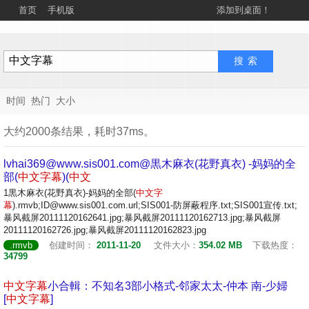
首页
手机版
添加到桌面！
时间
热门
大小
大约2000条结果，耗时37ms。
lvhai369@www.sis001.com@黒木麻衣(花野真衣) -妈妈的全
部(
中文
字幕
)(
中文
1黒木麻衣(花野真衣)-妈妈的全部(
中文
字
幕
).rmvb;ID@www.sis001.com.url;SIS001-防屏蔽程序.txt;SIS001宣传.txt;
暴风截屏20111120162641.jpg;暴风截屏20111120162713.jpg;暴风截屏
20111120162726.jpg;暴风截屏20111120162823.jpg
.rmvb
创建时间：
2011-11-20
文件大小：
354.02 MB
下载热度：
34799
中文
字幕
小合輯：不知名3部小格式-邻家太太-仲本 南-少婦
[
中文
字幕
]