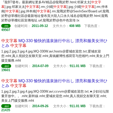
『龍BT發布』最新網址更多AV精品@龍戰於野.html;邻家太太[
中文
字
幕
].jpg;邻家太太[
中文
字幕
].rm;少婦[
中文
字幕
].jpg;少婦[
中文
字幕
].rm;仲本
南[
中文
字幕
].jpg;仲本南[
中文
字幕
].rm;龍戰於野@SexInSex!Board.url;龍戰
於野@草榴社區@最新地址發布頁大陸入口永久域名@龍戰於野.html;龍戰
於野@草榴社區宣傳地址.url;龍戰於野@色中色宣传.tx
.rm
创建时间：
2011-09-12
文件大小：
408 MB
下载热度：
49507
中文
字幕
MQ-330 愉快的溫泉旅行中出し 漂亮和服美女沖ひ
とみ
中文
字幕
1.jpg;2.jpg;3.jpg;4.jpg;MQ-330W.avi;hosts@爱城欢迎您.txt;爱城欢迎
您.mht;真人視頻交友聊天室.mht;真钱赌博性感荷官与您相约.mht;美女上門
援交服務.mht
.avi
创建时间：
2014-07-09
文件大小：
911.01 MB
下载热度：
19601
中文
字幕
MQ-330 愉快的溫泉旅行中出し 漂亮和服美女沖ひ
とみ
中文
字幕
1.jpg;2.jpg;3.jpg;4.jpg;MQ-330W.avi;ccvvm@爱城欢迎您.txt;★少妇论坛限
量开放中。。.mht;新幹線.mht;爱城欢迎您.mht;真人視頻交友聊天室.mht;
美女上門援交服務.mht
.avi
创建时间：
2014-09-26
文件大小：
911.01 MB
下载热度：
21435