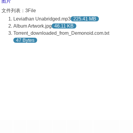
图片
文件列表：3File
Leviathan Unabridged.mp3
225.41 MB
Album Artwork.jpg
46.11 KB
Torrent_downloaded_from_Demonoid.com.txt
47 Bytes