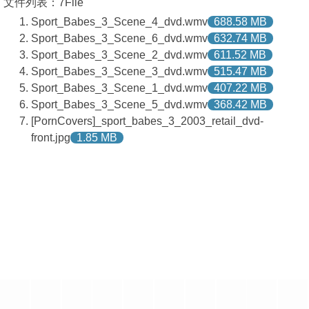
文件列表：7File
Sport_Babes_3_Scene_4_dvd.wmv
688.58 MB
Sport_Babes_3_Scene_6_dvd.wmv
632.74 MB
Sport_Babes_3_Scene_2_dvd.wmv
611.52 MB
Sport_Babes_3_Scene_3_dvd.wmv
515.47 MB
Sport_Babes_3_Scene_1_dvd.wmv
407.22 MB
Sport_Babes_3_Scene_5_dvd.wmv
368.42 MB
[PornCovers]_sport_babes_3_2003_retail_dvd-
front.jpg
1.85 MB